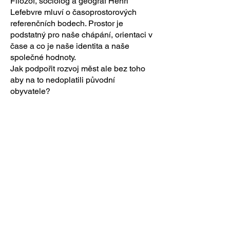
Filozof, sociolog a geograf Henri
Lefebvre mluví o časoprostorových
referenčních bodech. Prostor je
podstatný pro naše chápání, orientaci v
čase a co je naše identita a naše
společné hodnoty.
Jak podpořit rozvoj měst ale bez toho
aby na to nedoplatili původní
obyvatele?
Regenerace sídliště Závodu míru
Pro/měna Karlín
Regionální plánování - článek pro ČKA
info@taktiky.cz
+420 731 117 139